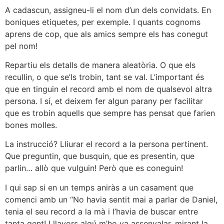
A cadascun, assigneu-li el nom d’un dels convidats. En
boniques etiquetes, per exemple. I quants cognoms
aprens de cop, que als amics sempre els has conegut
pel nom!
Repartiu els detalls de manera aleatòria. O que els
recullin, o que se’ls trobin, tant se val. L’important és
que en tinguin el record amb el nom de qualsevol altra
persona. I sí, et deixem fer algun parany per facilitar
que es trobin aquells que sempre has pensat que farien
bones molles.
La instrucció? Lliurar el record a la persona pertinent.
Que preguntin, que busquin, que es presentin, que
parlin… allò que vulguin! Però que es coneguin!
I qui sap si en un temps aniràs a un casament que
comenci amb un “No havia sentit mai a parlar de Daniel,
tenia el seu record a la mà i l’havia de buscar entre
tanta gent! I llavors algú m’ho va assenyalar, mirant la