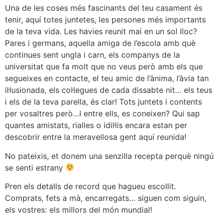
Una de les coses més fascinants del teu casament és
tenir, aquí totes juntetes, les persones més importants
de la teva vida. Les havies reunit mai en un sol lloc?
Pares i germans, aquella amiga de l’escola amb què
continues sent ungla i carn, els companys de la
universitat que fa molt que no veus però amb els que
segueixes en contacte, el teu amic de l’ànima, l’àvia tan
il·lusionada, els col·legues de cada dissabte nit… els teus
i els de la teva parella, és clar! Tots juntets i contents
per vosaltres però…I entre ells, es coneixen? Qui sap
quantes amistats, rialles o idil·lis encara estan per
descobrir entre la meravellosa gent aquí reunida!
No pateixis, et donem una senzilla recepta perquè ningú
se senti estrany
Pren els detalls de record que hagueu escollit.
Comprats, fets a mà, encarregats… siguen com siguin,
els vostres: els millors del món mundial!